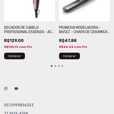
SECADOR DE CABELO
PRANCHA MODELADORA -
PROFISSIONAL ESSENZA - AC
BIVOLT - CHAPA DE CERAMICA -
2000W-127V COM
MPMEB0667
R$129,00
R$47,88
TOURMALINE IONIC + BAG -
MSC2WEB04221
R$125,13
com
Pix
R$46,44
com
Pix
5575999836353
77 3613-4768