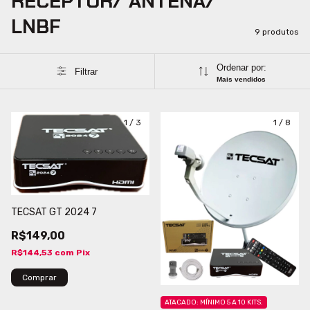
RECEPTOR/ ANTENA/
LNBF
9 produtos
Ordenar por:
Filtrar
Mais vendidos
1
/
3
1
/
8
TECSAT GT 2024 7
R$149,00
R$144,53
com
Pix
ATACADO: MÍNIMO 5 A 10 KITS.