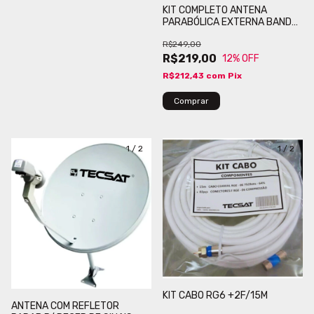
KIT COMPLETO ANTENA
PARABÓLICA EXTERNA BANDA
KU - TECSAT
R$249,00
R$219,00
12
% OFF
R$212,43
com
Pix
1
/
2
1
/
2
KIT CABO RG6 +2F/15M
ANTENA COM REFLETOR