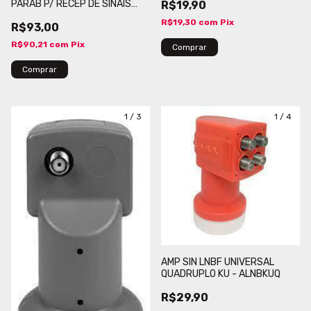
PARAB P/ RECEP DE SINAIS
R$19,90
POR SAT, TECSAT MOD
R$19,30
com
Pix
R$93,00
SOA107-060E, SAT, RX,
OFFSET, BD KU, 0.60,LP
R$90,21
com
Pix
1
/
3
1
/
4
AMP SIN LNBF UNIVERSAL
QUADRUPLO KU - ALNBKUQ
R$29,90